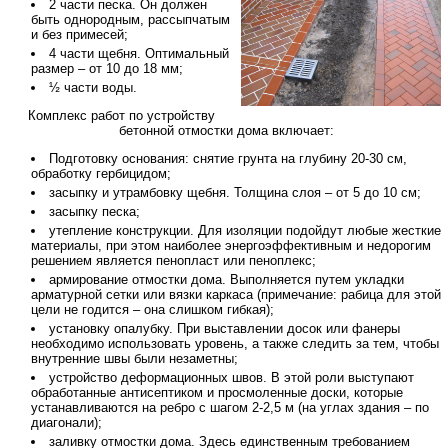
2 части песка. Он должен
быть однородным, рассыпчатым
и без примесей;
4 части щебня. Оптимальный
размер – от 10 до 18 мм;
½ части воды.
Комплекс работ по устройству
бетонной отмостки дома включает:
Подготовку основания: снятие грунта на глубину 20-30 см,
обработку гербицидом;
засыпку и утрамбовку щебня. Толщина слоя – от 5 до 10 см;
засыпку песка;
утепление конструкции. Для изоляции подойдут любые жесткие
материалы, при этом наиболее энергоэффективным и недорогим
решением является пенопласт или пеноплекс;
армирование отмостки дома. Выполняется путем укладки
арматурной сетки или вязки каркаса (примечание: рабица для этой
цели не годится – она слишком гибкая);
установку опалубку. При выставлении досок или фанеры
необходимо использовать уровень, а также следить за тем, чтобы
внутренние швы были незаметны;
устройство деформационных швов. В этой роли выступают
обработанные антисептиком и просмоленные доски, которые
устанавливаются на ребро с шагом 2-2,5 м (на углах здания – по
диагонали);
заливку отмостки дома. Здесь единственным требованием