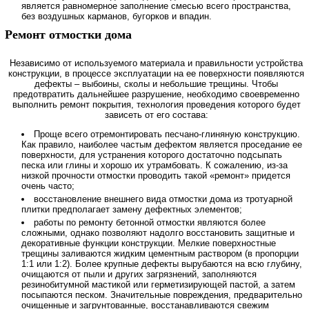
является равномерное заполнение смесью всего пространства,
без воздушных карманов, бугорков и впадин.
Ремонт отмостки дома
Независимо от используемого материала и правильности устройства
конструкции, в процессе эксплуатации на ее поверхности появляются
дефекты – выбоины, сколы и небольшие трещины. Чтобы
предотвратить дальнейшее разрушение, необходимо своевременно
выполнить ремонт покрытия, технология проведения которого будет
зависеть от его состава:
Проще всего отремонтировать песчано-глиняную конструкцию.
Как правило, наиболее частым дефектом является проседание ее
поверхности, для устранения которого достаточно подсыпать
песка или глины и хорошо их утрамбовать. К сожалению, из-за
низкой прочности отмостки проводить такой «ремонт» придется
очень часто;
восстановление внешнего вида отмостки дома из тротуарной
плитки предполагает замену дефектных элементов;
работы по ремонту бетонной отмостки являются более
сложными, однако позволяют надолго восстановить защитные и
декоративные функции конструкции. Мелкие поверхностные
трещины заливаются жидким цементным раствором (в пропорции
1:1 или 1:2). Более крупные дефекты вырубаются на всю глубину,
очищаются от пыли и других загрязнений, заполняются
резинобитумной мастикой или герметизирующей пастой, а затем
посыпаются песком. Значительные повреждения, предварительно
очищенные и загрунтованные, восстанавливаются свежим