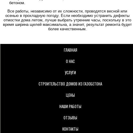
бетоном.
Все работы, независимо от их сложности, проводятся весной или
осенью в прохладную погоду. Если необходимо устранить дефекты
отмостки дома летом, лучше выбрать утренние часы, поскольку в это
время ширина щелей максимальна, а значит, результат ремонта будет
более качественным.
ГЛАВНАЯ
О НАС
УСЛУГИ
СТРОИТЕЛЬСТВО ДОМОВ ИЗ ГАЗОБЕТОНА
ЦЕНЫ
НАШИ РАБОТЫ
ОТЗЫВЫ
КОНТАКТЫ