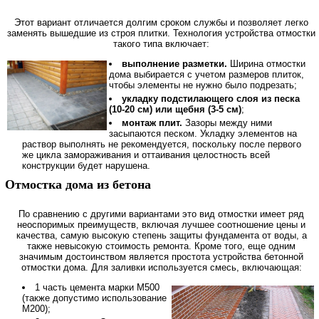
Этот вариант отличается долгим сроком службы и позволяет легко
заменять вышедшие из строя плитки. Технология устройства отмостки
такого типа включает:
выполнение разметки.
Ширина отмостки
дома выбирается с учетом размеров плиток,
чтобы элементы не нужно было подрезать;
укладку подстилающего слоя из песка
(10-20 см) или щебня (3-5 см)
;
монтаж плит.
Зазоры между ними
засыпаются песком. Укладку элементов на
раствор выполнять не рекомендуется, поскольку после первого
же цикла замораживания и оттаивания целостность всей
конструкции будет нарушена.
Отмостка дома из бетона
По сравнению с другими вариантами это вид отмостки имеет ряд
неоспоримых преимуществ, включая лучшее соотношение цены и
качества, самую высокую степень защиты фундамента от воды, а
также невысокую стоимость ремонта. Кроме того, еще одним
значимым достоинством является простота устройства бетонной
отмостки дома. Для заливки используется смесь, включающая:
1 часть цемента марки М500
(также допустимо использование
М200);