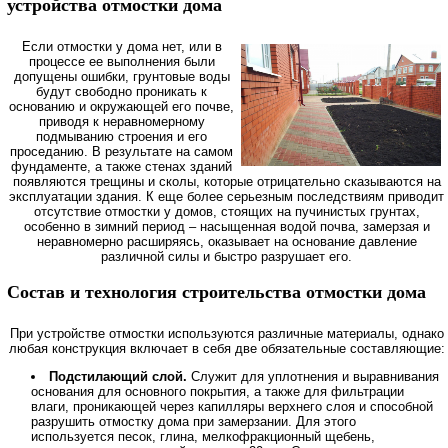
устройства отмостки дома
Если отмостки у дома нет, или в
процессе ее выполнения были
допущены ошибки, грунтовые воды
будут свободно проникать к
основанию и окружающей его почве,
приводя к неравномерному
подмыванию строения и его
проседанию. В результате на самом
фундаменте, а также стенах зданий
появляются трещины и сколы, которые отрицательно сказываются на
эксплуатации здания. К еще более серьезным последствиям приводит
отсутствие отмостки у домов, стоящих на пучинистых грунтах,
особенно в зимний период – насыщенная водой почва, замерзая и
неравномерно расширяясь, оказывает на основание давление
различной силы и быстро разрушает его.
Состав и технология строительства отмостки дома
При устройстве отмостки используются различные материалы, однако
любая конструкция включает в себя две обязательные составляющие:
Подстилающий слой.
Служит для уплотнения и выравнивания
основания для основного покрытия, а также для фильтрации
влаги, проникающей через капилляры верхнего слоя и способной
разрушить отмостку дома при замерзании. Для этого
используется песок, глина, мелкофракционный щебень,