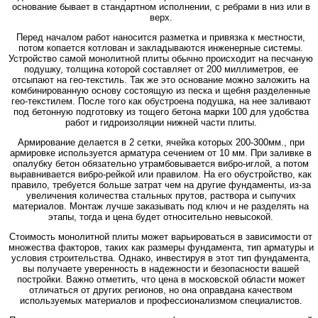
основание бывает в стандартном исполнении, с ребрами в низ или в
верх.
Перед началом работ наносится разметка и привязка к местности,
потом копается котлован и закладываются инженерные системы.
Устройство самой монолитной плиты обычно происходит на песчаную
подушку, толщина которой составляет от 200 миллиметров, ее
отсыпают на гео-текстиль. Так же это основание можно заложить на
комбинированную основу состоящую из песка и щебня разделенные
гео-текстилем. После того как обустроена подушка, на нее заливают
под бетонную подготовку из тощего бетона марки 100 для удобства
работ и гидроизоляции нижней части плиты.
Армирование делается в 2 сетки, ячейка которых 200-300мм., при
армировке используется арматура сечением от 10 мм. При заливке в
опалубку бетон обязательно утрамбовывается вибро-иглой, а потом
выравнивается вибро-рейкой или правилом. На его обустройство, как
правило, требуется больше затрат чем на другие фундаменты, из-за
увеличения количества стальных прутов, раствора и сыпучих
материалов. Монтаж лучше заказывать под ключ и не разделять на
этапы, тогда и цена будет относительно невысокой.
Стоимость монолитной плиты может варьироваться в зависимости от
множества факторов, таких как размеры фундамента, тип арматуры и
условия строительства. Однако, инвестируя в этот тип фундамента,
вы получаете уверенность в надежности и безопасности вашей
постройки. Важно отметить, что цена в московской области может
отличаться от других регионов, но она оправдана качеством
используемых материалов и профессионализмом специалистов.