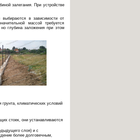
иной залегания. При устройстве
я выбираются в зависимости от
значительной массой требуется
 но глубина заложения при этом
и грунта, климатических условий
щих стоек, они устанавливаются
едыдущего слоя) и с
ждение более долговечным,