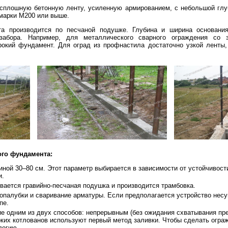
сплошную бетонную ленту, усиленную армированием, с небольшой глуб
 марки М200 или выше.
та производится по песчаной подушке. Глубина и ширина основани
 забора. Например, для металлического сварного ограждения со 
рокий фундамент. Для оград из профнастила достаточно узкой ленты,
ого фундамента:
иной 30–80 см. Этот параметр выбирается в зависимости от устойчивост
и.
вается гравийно-песчаная подушка и производится трамбовка.
опалубки и сваривание арматуры. Если предполагается устройство несу
пе.
е одним из двух способов: непрерывным (без ожидания схватывания пр
ких котлованов используют первый метод заливки. Чтобы сделать огра
логию.