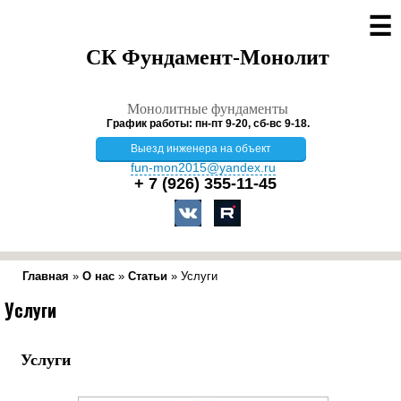
☰
СК Фундамент-Монолит
Монолитные фундаменты
График работы: пн-пт 9-20, сб-вс 9-18.
Выезд инженера на объект
fun-mon2015@yandex.ru
+ 7 (926)
355-11-45
Главная
»
О нас
»
Статьи
»
Услуги
Услуги
Услуги