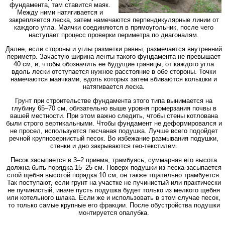
фундамента, там ставится маяк.
Между ними натягивается и
закрепляется леска, затем намечаются перпендикулярные линии от
каждого угла. Маячки соединяются в прямоугольник, после чего
наступает процесс проверки периметра по диагоналям.
Далее, если стороны и углы разметки равны, размечается внутренний
периметр. Зачастую ширина ленты такого фундамента не превышает
40 см, и, чтобы обозначить ее будущие границы, от каждого угла
вдоль лески отступается нужное расстояние в обе стороны. Точки
намечаются маячками, вдоль которых затем вбиваются колышки и
натягивается леска.
Грунт при строительстве фундамента этого типа вынимается на
глубину 65–70 см, обязательно выше уровня промерзания почвы в
вашей местности. При этом важно следить, чтобы стены котлована
были строго вертикальными. Чтобы фундамент не деформировался и
не просел, используется песчаная подушка. Лучше всего подойдет
речной крупнозернистый песок. Во избежание размывания подушки,
стенки и дно закрываются гео-текстилем.
Песок засыпается в 3–2 приема, трамбуясь, суммарная его высота
должна быть порядка 15–25 см. Поверх подушки из песка засыпается
слой щебня высотой порядка 10 см, он также тщательно трамбуется.
Так поступают, если грунт на участке не пучинистый или практически
не пучинистый, иначе пусть подушка будет только из мелкого щебня
или котельного шлака. Если же и использовать в этом случае песок,
то только самые крупные его фракции. После обустройства подушки
монтируется опалубка.