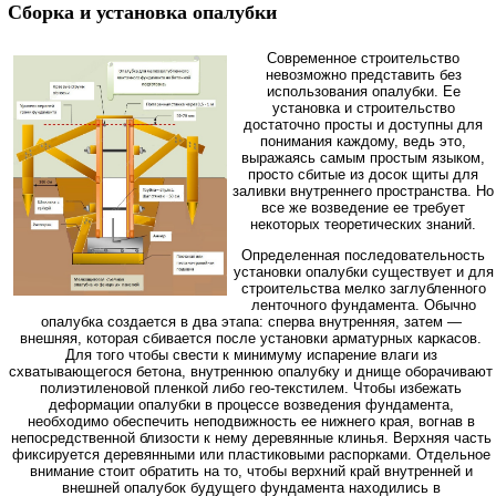
Сборка и установка опалубки
Современное строительство
невозможно представить без
использования опалубки. Ее
установка и строительство
достаточно просты и доступны для
понимания каждому, ведь это,
выражаясь самым простым языком,
просто сбитые из досок щиты для
заливки внутреннего пространства. Но
все же возведение ее требует
некоторых теоретических знаний.
Определенная последовательность
установки опалубки существует и для
строительства мелко заглубленного
ленточного фундамента. Обычно
опалубка создается в два этапа: сперва внутренняя, затем —
внешняя, которая сбивается после установки арматурных каркасов.
Для того чтобы свести к минимуму испарение влаги из
схватывающегося бетона, внутреннюю опалубку и днище оборачивают
полиэтиленовой пленкой либо гео-текстилем. Чтобы избежать
деформации опалубки в процессе возведения фундамента,
необходимо обеспечить неподвижность ее нижнего края, вогнав в
непосредственной близости к нему деревянные клинья. Верхняя часть
фиксируется деревянными или пластиковыми распорками. Отдельное
внимание стоит обратить на то, чтобы верхний край внутренней и
внешней опалубок будущего фундамента находились в