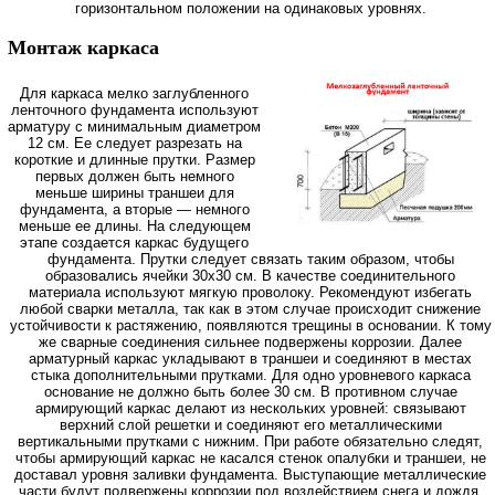
горизонтальном положении на одинаковых уровнях.
Монтаж каркаса
Для каркаса мелко заглубленного
ленточного фундамента используют
арматуру с минимальным диаметром
12 см. Ее следует разрезать на
короткие и длинные прутки. Размер
первых должен быть немного
меньше ширины траншеи для
фундамента, а вторые — немного
меньше ее длины. На следующем
этапе создается каркас будущего
фундамента. Прутки следует связать таким образом, чтобы
образовались ячейки 30х30 см. В качестве соединительного
материала используют мягкую проволоку. Рекомендуют избегать
любой сварки металла, так как в этом случае происходит снижение
устойчивости к растяжению, появляются трещины в основании. К тому
же сварные соединения сильнее подвержены коррозии. Далее
арматурный каркас укладывают в траншеи и соединяют в местах
стыка дополнительными прутками. Для одно уровневого каркаса
основание не должно быть более 30 см. В противном случае
армирующий каркас делают из нескольких уровней: связывают
верхний слой решетки и соединяют его металлическими
вертикальными прутками с нижним. При работе обязательно следят,
чтобы армирующий каркас не касался стенок опалубки и траншеи, не
доставал уровня заливки фундамента. Выступающие металлические
части будут подвержены коррозии под воздействием снега и дождя.