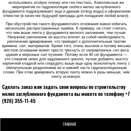
использовать особую пленку или гео-текстиль. Комплексные же
мероприятия по гидроизоляции любого мелко заглубленного
фундамента подразумевают еще и дренаж (отвод воды) и оформление
отмостки (в качестве будущей преграды для попадания любой влаги).
При обустройстве такого фундаментного основания важно избегать
нескольких распространенных ошибок. К примеру, не стоит считать,
что чем выше лента у фундамента мелкого заложения, тем лучше.
Ненужное увеличение ее высоты влечет за собой необходимость
увеличения армирования, что приведет к дополнительным тратам
времени, сил, материалов. Кроме того, очень высокое и потому весьма
жесткое основание может просто треснуть от направленных сил веса
здания и морозных сил пучения. Потому если 40 см фундамента —
это слишком низко для задуманного цоколя, лучше добавить высоту
кирпичной кладкой или соорудить выше еще одну монолитную ленту с
обязательным разделением ее и нижней части гидроизоляционным
слоем. При этом армировать вторую ленту можно в разы меньше, чем
ленту основную.
Сделать заказ или задать свои вопросы по строительству
мелко заглубленного фундамента вы можете по телефону +7
(926) 355-11-45
ГЛАВНАЯ