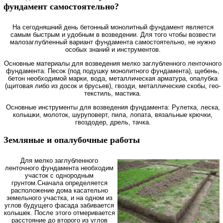
фундамент самостоятельно?
На сегодняшний день бетонный монолитный фундамент является
самым быстрым и удобным в возведении. Для того чтобы возвести
малозаглубленный вариант фундамента самостоятельно, не нужно
особых знаний и инструментов.
Основные материалы для возведения мелко заглубленного ленточного
фундамента: Песок (под подушку монолитного фундамента), щебень,
бетон необходимой марки, вода, металлическая арматура, опалубка
(щитовая либо из досок и брусьев), гвозди, металлические скобы, гео-
текстиль, мастика.
Основные инструменты для возведения фундамента: Рулетка, леска,
колышки, молоток, шуруповерт, пила, лопата, вязальные крючки,
гвоздодер, дрель, тачка.
Земляные и опалубочные работы
Для мелко заглубленного
ленточного фундамента необходим
участок с однородным
грунтом.Сначала определяется
расположение дома касательно
земельного участка, и на одном из
углов будущего фасада забивается
колышек. После этого отмеривается
расстояние до второго из углов