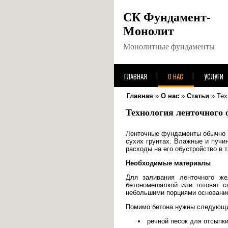
СК Фундамент-
Монолит
Монолитные фундаменты
ГЛАВНАЯ
О НАС
УСЛУГИ
Главная
»
О нас
»
Статьи
»
Тех
Технология ленточного 
Ленточные фундаменты обычно в
сухих грунтах. Влажные и пучи
расходы на его обустройство в 
Необходимые материалы
Для заливания ленточного же
бетономешалкой или готовят с
небольшими порциями основани
Помимо бетона нужны следующи
речной песок для отсыпк