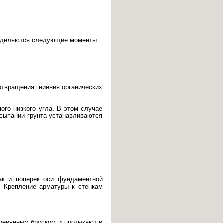
ределяются следующие моменты:
отвращения гниения органических
ого низкого угла. В этом случае
осыпании грунта устанавливаются
.
ак и поперек оси фундаментной
о. Крепление арматуры к стенкам
еревянным бруском и протыкают в