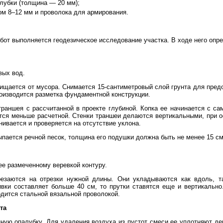
лубки (толщина — 20 мм);
ом 8–12 мм и проволока для армирования.
бот выполняется геодезическое исследование участка. В ходе него оп
вых вод.
ищается от мусора. Снимается 15-сантиметровый слой грунта для пред
оизводится разметка фундаментной конструкции.
раншея с рассчитанной в проекте глубиной. Копка ее начинается с сам
ется меньше расчетной. Стенки траншеи делаются вертикальными, при 
ивается и проверяется на отсутствие уклона.
пается речной песок, толщина его подушки должна быть не менее 15 см
е размеченному веревкой контуру.
езаются на отрезки нужной длины. Они укладываются как вдоль, т
ивки составляет больше 40 см, то прутки ставятся еще и вертикальн
дится стальной вязальной проволокой.
та
нную опалубку. Для удаления воздуха из пустот смеси ее уплотняют д