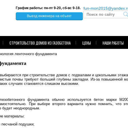
График работы: пн-пт 9-20, сб-вс 9-18.
fun-mon2015@yandex.r
Выезд инженера на объект
СТРОИТЕЛЬСТВО ДОМОВ ИЗ ГАЗОБЕТОНА
ЦЕНЫ
НАШИ РАБОТЫ
нология ленточного фундамента
фундамента
ыбираются при строительстве домов с подвалами и цокольными этажам
нистые почвы требуют большей глубины закладки. Из-за повышенной м
таких случаях становятся слишком высокими.
лезобетонного фундамента обычно используется бетон марки М200
амостоятельно. При выборе второго варианта нужно помнить, что эт
е будет неоднородным.
е материалы:
и песчаной подушки;