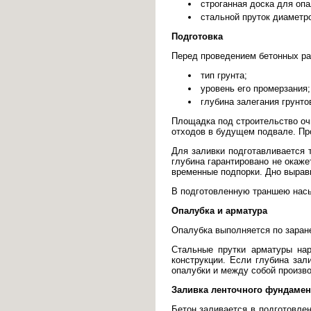
строганная доска для опа
стальной пруток диаметр
Подготовка
Перед проведением бетонных ра
тип грунта;
уровень его промерзания;
глубина залегания грунто
Площадка под строительство оч
отходов в будущем подвале. Пр
Для заливки подготавливается т
глубина гарантировано не окаж
временные подпорки. Дно выравн
В подготовленную траншею насы
Опалубка и арматура
Опалубка выполняется по заране
Стальные прутки арматуры нар
конструкции. Если глубина зал
опалубки и между собой произво
Заливка ленточного фундамен
Бетон заливается в подготовле