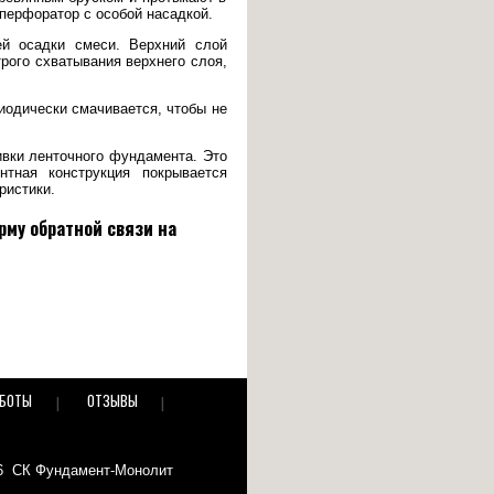
перфоратор с особой насадкой.
ей осадки смеси. Верхний слой
рого схватывания верхнего слоя,
иодически смачивается, чтобы не
ивки ленточного фундамента. Это
тная конструкция покрывается
ристики.
рму обратной связи на
АБОТЫ
ОТЗЫВЫ
26 СК Фундамент-Монолит