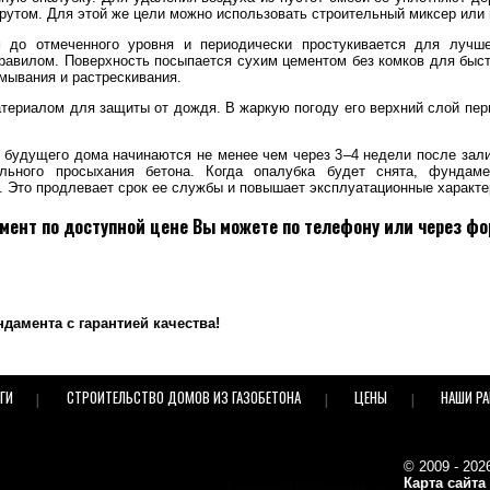
рутом. Для этой же цели можно использовать строительный миксер или 
м до отмеченного уровня и периодически простукивается для лучш
равилом. Поверхность посыпается сухим цементом без комков для быст
мывания и растрескивания.
териалом для защиты от дождя. В жаркую погоду его верхний слой пер
 будущего дома начинаются не менее чем через 3–4 недели после зал
ьного просыхания бетона. Когда опалубка будет снята, фундамен
 Это продлевает срок ее службы и повышает эксплуатационные характе
ент по доступной цене Вы можете по телефону или через фо
дамента с гарантией качества!
ГИ
СТРОИТЕЛЬСТВО ДОМОВ ИЗ ГАЗОБЕТОНА
ЦЕНЫ
НАШИ Р
© 2009 - 20
Карта сайта
fun-mon2015@yandex.ru