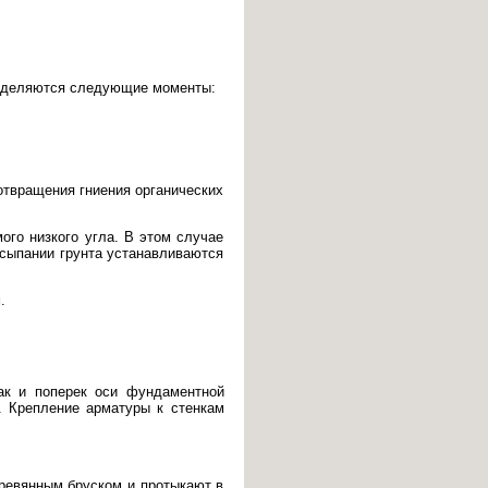
ределяются следующие моменты:
отвращения гниения органических
ого низкого угла. В этом случае
осыпании грунта устанавливаются
.
ак и поперек оси фундаментной
о. Крепление арматуры к стенкам
еревянным бруском и протыкают в