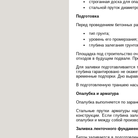
строганная доска для опа
стальной пруток диаметр
Подготовка
Перед проведением бетонных ра
тип грунта;
уровень его промерзания;
глубина залегания грунто
Площадка под строительство оч
отходов в будущем подвале. Пр
Для заливки подготавливается т
глубина гарантировано не окаж
временные подпорки. Дно выравн
В подготовленную траншею насы
Опалубка и арматура
Опалубка выполняется по заране
Стальные прутки арматуры нар
конструкции. Если глубина зал
опалубки и между собой произво
Заливка ленточного фундамен
Бетон заливается в подготовле