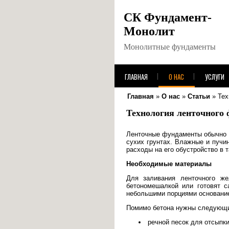
СК Фундамент-
Монолит
Монолитные фундаменты
ГЛАВНАЯ
О НАС
УСЛУГИ
Главная
»
О нас
»
Статьи
»
Тех
Технология ленточного 
Ленточные фундаменты обычно в
сухих грунтах. Влажные и пучи
расходы на его обустройство в 
Необходимые материалы
Для заливания ленточного же
бетономешалкой или готовят с
небольшими порциями основани
Помимо бетона нужны следующи
речной песок для отсыпк