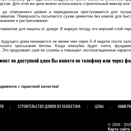
рутом. Для этой же цели можно использовать строительный миксер или 
м до отмеченного уровня и периодически простукивается для лучш
равилом. Поверхность посыпается сухим цементом без комков для быст
мывания и растрескивания.
териалом для защиты от дождя. В жаркую погоду его верхний слой пер
 будущего дома начинаются не менее чем через 3–4 недели после зал
ьного просыхания бетона. Когда опалубка будет снята, фундамен
 Это продлевает срок ее службы и повышает эксплуатационные характе
ент по доступной цене Вы можете по телефону или через фо
дамента с гарантией качества!
ГИ
СТРОИТЕЛЬСТВО ДОМОВ ИЗ ГАЗОБЕТОНА
ЦЕНЫ
НАШИ Р
© 2009 - 20
Карта сайта
fun-mon2015@yandex.ru