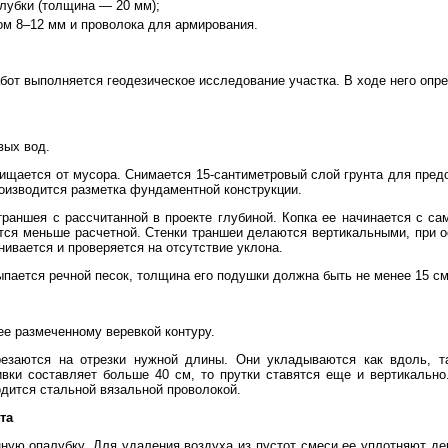
лубки (толщина — 20 мм);
ом 8–12 мм и проволока для армирования.
бот выполняется геодезическое исследование участка. В ходе него оп
вых вод.
ищается от мусора. Снимается 15-сантиметровый слой грунта для пред
оизводится разметка фундаментной конструкции.
раншея с рассчитанной в проекте глубиной. Копка ее начинается с сам
ется меньше расчетной. Стенки траншеи делаются вертикальными, при 
ивается и проверяется на отсутствие уклона.
пается речной песок, толщина его подушки должна быть не менее 15 см
е размеченному веревкой контуру.
езаются на отрезки нужной длины. Они укладываются как вдоль, т
ивки составляет больше 40 см, то прутки ставятся еще и вертикальн
дится стальной вязальной проволокой.
та
нную опалубку. Для удаления воздуха из пустот смеси ее уплотняют д