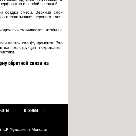
перфоратор с особой насадкой.
ей осадки смеси. Верхний слой
рого схватывания верхнего слоя,
иодически смачивается, чтобы не
ивки ленточного фундамента. Это
тная конструкция покрывается
ристики.
рму обратной связи на
АБОТЫ
ОТЗЫВЫ
26 СК Фундамент-Монолит