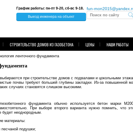
График работы: пн-пт 9-20, сб-вс 9-18.
fun-mon2015@yandex.r
Выезд инженера на объект
СТРОИТЕЛЬСТВО ДОМОВ ИЗ ГАЗОБЕТОНА
ЦЕНЫ
НАШИ РАБОТЫ
нология ленточного фундамента
фундамента
ыбираются при строительстве домов с подвалами и цокольными этажам
нистые почвы требуют большей глубины закладки. Из-за повышенной м
таких случаях становятся слишком высокими.
лезобетонного фундамента обычно используется бетон марки М200
амостоятельно. При выборе второго варианта нужно помнить, что эт
е будет неоднородным.
е материалы:
и песчаной подушки;